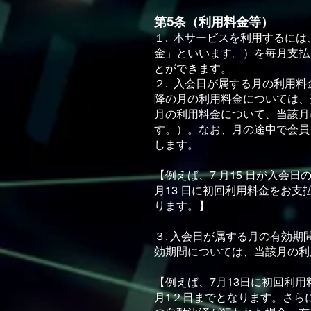
第5条（利⽤料⾦等）
１. 本サービスを利⽤するに
⾦」といいます。）を毎⽉⽀払
とができます。
２. ⼊会⽇が属する⽉の利⽤
降の⽉の利⽤料⾦については、
⽉の利⽤料⾦について、当該⽉
す。）。なお、⽉の途中で会員
します。
【例えば、7 ⽉15 ⽇が⼊会
⽉13 ⽇に初回利⽤料⾦をお
ります。】
３. ⼊会⽇が属する⽉の有効
効期間については、当該⽉の利
【例えば、7⽉13⽇に初回利⽤
⽉1２⽇までとなります。さら