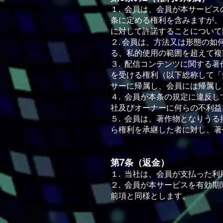
１. 会員は、会員が本サービ
条に定める権利を含みますが、
に対して許諾することについて
２. 会員は、⽅法⼜は形態の
る、私的使⽤の範囲を超えて複
３. 配信コンテンツに関する
を受ける権利（以下総称して「
サーに帰属し、会員には帰属し
４. 会員が本条の規定に違反
社及びオーナーに何らの不利益
５. 会員は、著作物となりう
ら権利を承継した者に対し、著
第7条（返⾦）
１. 当社は、会員が⽀払った
２. 会員が本サービスを有効
前項と同様とします。