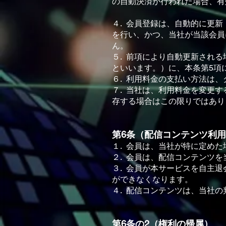
の⾃動決済が⾏われた場合、有
４. 会員登録は、⾃動的に更
を⾏い、かつ、当社が当該会員
ん。
５. 前項により⾃動更新され
といいます。）に、本条第5項
６. 利⽤料⾦の⽀払い⽅法は
７. 当社は、利⽤料⾦を変更
存する場合はこの限りではあり
第6条（配信コンテンツ利
１. 会員は、当社が特に定め
２. 会員は、配信コンテンツ
３. 会員が本サービスを⾃主
ができなくなります。
４. 配信コンテンツは、当社
第6条の2（権利の帰属）