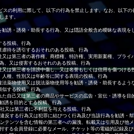
ービスの利⽤に際して、以下の⾏為を禁⽌します。なお、以下の
します。
を勧誘・誘発・助⻑する⾏為、⼜は隠語全般含め曖昧な表現を
する投稿、⾏為
童虐待を誘引するおそれのある投稿、⾏為
社⼜は第三者の著作権、商標権、特許権、実⽤新案権、プライ
為、⼜は侵害するおそれのある投稿、⾏為
社⼜は第三者を誹謗中傷し、⼜は名誉もしくは信⽤を傷つける
、⼈種、性別⼜は年齢等に関する表現の投稿、⾏為
違法薬物使⽤⼜は脱法薬物使⽤等を勧誘・誘発・助⻑するよう
類似する投稿、⾏為
れた⾃⼰⼜は第三者の商品やサービスの広告・宣伝・誘導を⽬
勧誘を⽬的とする投稿、⾏為
当社⼜は第三者に不利益を与える投稿、⾏為
に違反する⾏為⼜は犯罪に結びつく⾏為及び当該⾏為を勧誘・
コンテンツを含む情報の第三者への漏洩、転載⼜は引⽤及び他
付する会員登録に必要なメール、チケット等の電磁的記録及び