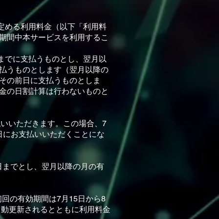
定める利⽤料⾦（以下「利⽤料
期間中本サービスを利⽤するこ
までに⽀払うものとし、翌⽉以
払うものとします（翌⽉以降の
その前⽇に⽀払うものとしま
⾦の⽇割計算は⾏わないものと
⽀払いいただきます。この場合、7
⽇にお⽀払いいただくことにな
⽇までとし、翌⽉以降の⽉の有
回の有効期間は7⽉15⽇から8
⾃動更新されるとともに利⽤料⾦