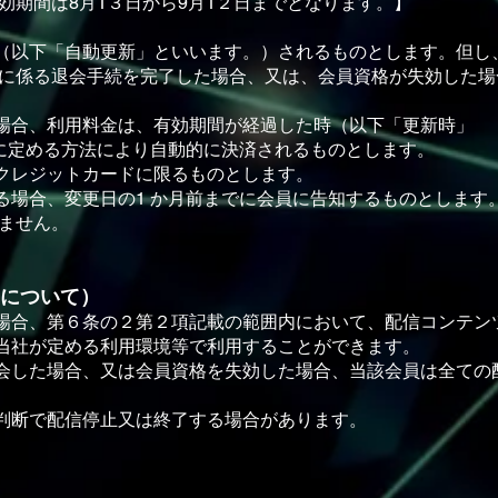
効期間は8⽉1３⽇から9⽉1２⽇までとなります。】
新（以下「⾃動更新」といいます。）されるものとします。但し
に係る退会⼿続を完了した場合、⼜は、会員資格が失効した場
る場合、利⽤料⾦は、有効期間が経過した時（以下「更新時」
に定める⽅法により⾃動的に決済されるものとします。
、クレジットカードに限るものとします。
する場合、変更⽇の1 か⽉前までに会員に告知するものとしま
ません。
⽤について）
た場合、第６条の２第２項記載の範囲内において、配信コンテン
を当社が定める利⽤環境等で利⽤することができます。
退会した場合、⼜は会員資格を失効した場合、当該会員は全ての
の判断で配信停⽌⼜は終了する場合があります。