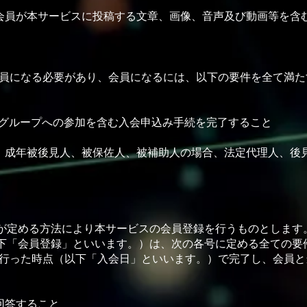
会員が本サービスに投稿する⽂章、画像、⾳声及び動画等を含
員になる必要があり、会員になるには、以下の要件を全て満た
ラブ」グループへの参加を含む⼊会申込み⼿続を完了すること
、成年被後⾒⼈、被保佐⼈、被補助⼈の場合、法定代理⼈、後
社が定める⽅法により本サービスの会員登録を⾏うものとします
以下「会員登録」といいます。）は、次の各号に定める全ての要
⾏った時点（以下「⼊会⽇」といいます。）で完了し、会員と
回答すること