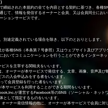
て）
で締結された本規約の全てを内容とする契約に基づき、各種SN
通じて、情報を発信するオーナーと会員、⼜は会員同⼠におい
ーションサービスです。
、別途定義されている場合を除き、以下のとおりとします。
社が各種SNS（本条第７号参照）⼜はウェブサイト及びアプリ
においてコミュニケーションを⾏うことができるインターネッ
ービスを主宰する関暁夫をいいます。
は、オーナーが本サービスで発信する、⽂章、画像、⾳声及び
ビスの⼊会申込みをする者をいいます。
従って会員登録を⾏った者をいいます。
が本サービスを利⽤することができる期間をいいます。
book,Inc.が運営するFacebook等のSNS（ソーシャル・
体として指定するものをいいます。
、オーナー発信情報の他に、オーナーが本サービスで会員に対