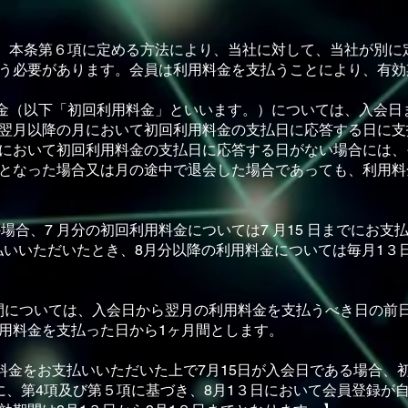
は、本条第６項に定める⽅法により、当社に対して、当社が別に
う必要があります。会員は利⽤料⾦を⽀払うことにより、有効
料⾦（以下「初回利⽤料⾦」といいます。）については、⼊会⽇
翌⽉以降の⽉において初回利⽤料⾦の⽀払⽇に応答する⽇に⽀
において初回利⽤料⾦の⽀払⽇に応答する⽇がない場合には、
となった場合⼜は⽉の途中で退会した場合であっても、利⽤料
⽇の場合、7 ⽉分の初回利⽤料⾦については7 ⽉15 ⽇までにお
⽀払いいただいたとき、8⽉分以降の利⽤料⾦については毎⽉1３
期間については、⼊会⽇から翌⽉の利⽤料⾦を⽀払うべき⽇の前
⽤料⾦を⽀払った⽇から1ヶ⽉間とします。
料⾦をお⽀払いいただいた上で7⽉15⽇が⼊会⽇である場合、初
に、第4項及び第５項に基づき、8⽉1３⽇において会員登録が