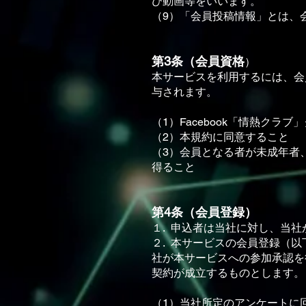
び動画等をいいます。
（9）「会員投稿情報」とは、
第3条（会員資格
）
本サービスを利⽤するには、会
与されます。
（1）Facebook「情熱ク
（2）本規約に同意すること
（3）会員となる者が未成年者
得ること
第4条（会員登録）
１. 申込者は当社に対し、当
２. 本サービスの会員登録（
社が本サービスへの参加承認を
契約が成⽴するものとします。
（1）当社所定のアンケートに