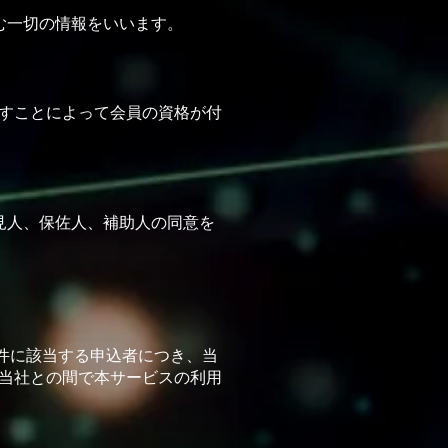
む⼀切の情報をいいます。
すことによって会員の資格が付
⾒⼈、保佐⼈、補助⼈の同意を
。
件に該当する申込者につき、当
当社との間で本サービスの利⽤