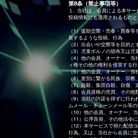
第8条（禁⽌事項等）
１. 当社は、会員による本サ
投稿情報にも適⽤されるものと
（1）援助交際・売春・買春等
⻑するような投稿、⾏為
（2）出会いや交際等を⽬的と
（3）児童ポルノの頒布⼜は児
（4）他の会員、オーナー、当
ィ権その他の権利を侵害する⾏
（5）他の会員、オーナー、当
（6）差別に繋がる⺠族、宗教
（7）⾃殺、集団⾃殺、⾃傷、
（8）会員資格の売買、その他
（9）当社の許諾を得ずに⾏わ
ムメール・チェーンメール等の
（10）他の会員、オーナー、
（11）公序良俗、その他法令
（12）本サービスで得た配信
⾏為。⼜は、当社から会員に交