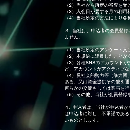
（2）当社から所定の審査を受
（3）⼊会⽇が属する⽉の利⽤
（4）当社所定の⽅法により各
３. 当社は、申込者の会員登
ません。
（1）当社所定のアンケート⼜
（2）本規約に違反したことが
（3）各種SNSのアカウント
ど、アカウントがアクティブな
（4）反社会的勢⼒等（暴⼒団
ある、⼜は資⾦提供その他を通
何らかの交流もしくは関与を⾏
（5）その他、当社が会員登録
４. 申込者は、当社が申込者
は申込者に対し、不承諾である
いものとします。