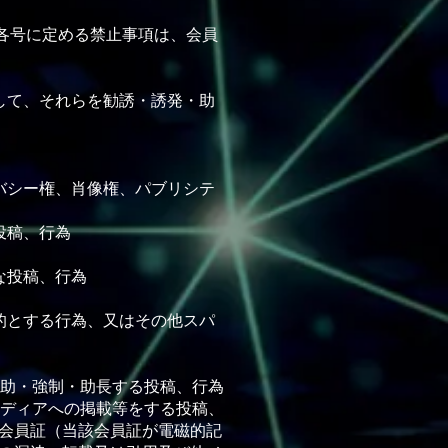
各号に定める禁⽌事項は、会員
して、それらを勧誘・誘発・助
バシー権、肖像権、パブリシテ
投稿、⾏為
な投稿、⾏為
的とする⾏為、⼜はその他スパ
幇助・強制・助⻑する投稿、⾏為
メディアへの掲載等をする投稿、
会員証（当該会員証が電磁的記