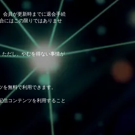
、会員が更新時までに退会⼿続
合にはこの限りではありませ
す。ただし、やむを得ない事情が
ツを無料で利⽤できます。
配信コンテンツを利⽤すること