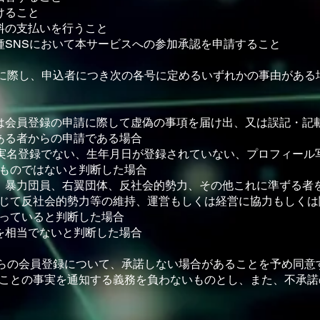
けること
料の⽀払いを⾏うこと
種SNSにおいて本サービスへの参加承認を申請すること
録に際し、申込者につき次の各号に定めるいずれかの事由がある
は会員登録の申請に際して虚偽の事項を届け出、⼜は誤記・記
ある者からの申請である場合
が実名登録でない、⽣年⽉⽇が登録されていない、プロフィール
ものではないと判断した場合
、暴⼒団員、右翼団体、反社会的勢⼒、その他これに準ずる者
じて反社会的勢⼒等の維持、運営もしくは経営に協⼒もしくは
っていると判断した場合
を相当でないと判断した場合
からの会員登録について、承諾しない場合があることを予め同意
ことの事実を通知する義務を負わないものとし、また、不承諾