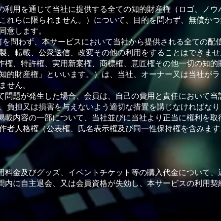
スの利⽤を通じて当社に提供する全ての知的財産権（ロゴ、ノウハ
これらに限られません。）について、⽬的を問わず、無償かつ
同意します。
如何を問わず、本サービスにおいて当社から提供される全ての配
製、転載、公衆送信、改変その他の利⽤をすることはできませ
著作権、特許権、実⽤新案権、商標権、意匠権その他⼀切の知的
知的財産権」といいます。）は、当社、オーナー⼜は当社がラ
ません。
して問題が発⽣した場合、会員は、⾃⼰の費⽤と責任において当
、負担⼜は損害を与えないよう適切な措置を講じなければなり
る掲載内容の⼀部について、当社並びに当社より正当に権利を取
作者⼈格権（公表権、⽒名表⽰権及び同⼀性保持権を含みます
利⽤料⾦及びグッズ、イベントチケット等の購⼊代⾦について、
期間内に⾃主退会、⼜は会員資格が失効し、本サービスの利⽤契