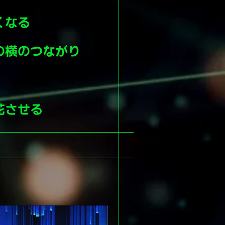
くなる
の横のつながり
花させる