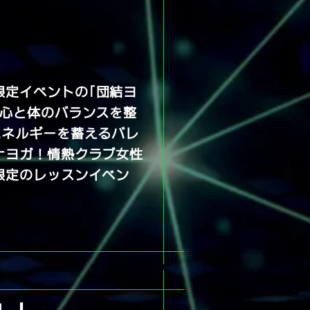
限定イベントの
​「団結ヨ
！心と体のバランスを整
エネルギーを蓄えるバレ
ナヨガ！情熱クラブ女性
限定のレッスンイベン