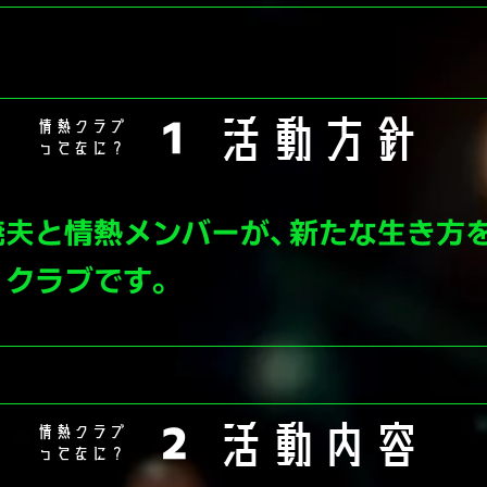
​活動方針
情熱クラブ
１
ってなに？
暁夫と情熱メンバーが、新たな生き方
クラブです​。
​活動内容
情熱クラブ
２
ってなに？