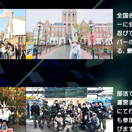
全国
ーに
忍び
バー
る、
部活
運営
にて
も参
びま