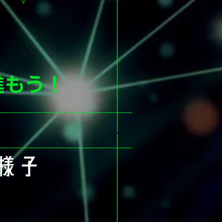
進もう！
様子