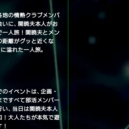
各地の情熱クラブメンバ
会いに、関暁夫本人がお
で一人旅！関暁夫とメン
の距離がグッと近くな
愛に溢れた一人旅。
でのイベントは、企画・
まですべて部活メンバー
行い、当日は関暁夫本人
加！大人たちが本気で遊
す！