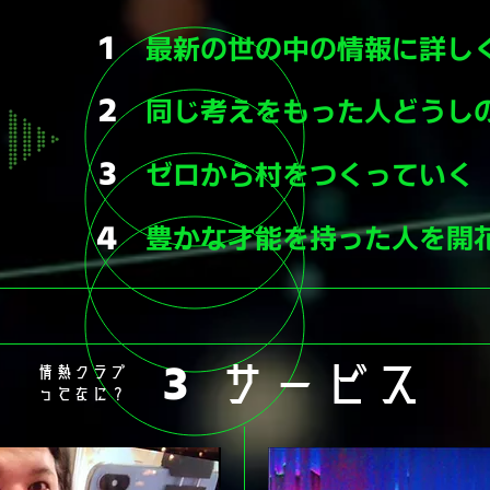
１
最新の世の中の情報に詳し
２
​同じ考えをもった人どうし
３
ゼロから村をつくっていく
４
豊かな才能を持った人を開
サービス
情熱クラブ
３
ってなに？