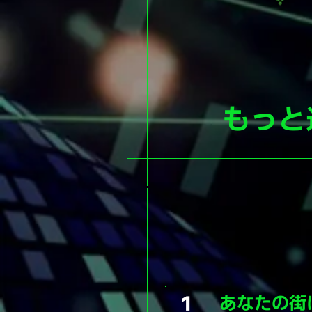
​もっ
​あなたの
１