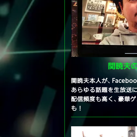
関暁夫
関暁夫本人が、Facebo
あらゆる話題を生放送
配信頻度も高く、豪華
も！