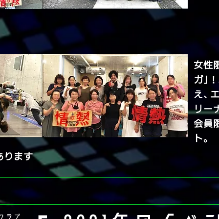
女性
ガ」
え、
リー
会員
ト。
あります
クラブ