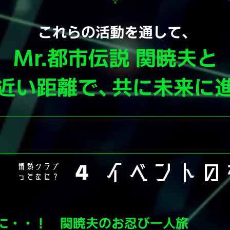
​これらの活動を通して、
Mr.都市伝説 関暁夫と
と近い距離で、共に未来に
イベントの
情熱クラブ
４
ってなに？
街に・・！ 関暁夫のお忍び一人旅