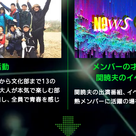
活動
メンバーの
​関暁夫の
から文化部まで13の
。大人が本気で楽しむ部
関暁夫の出演番組、イ
加し、全員で青春を感じ
熱メンバーに活躍の場